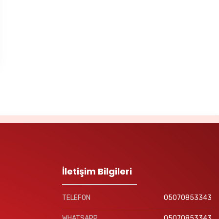
İletişim Bilgileri
TELEFON
05070853343
WHATSAPP
05070853343