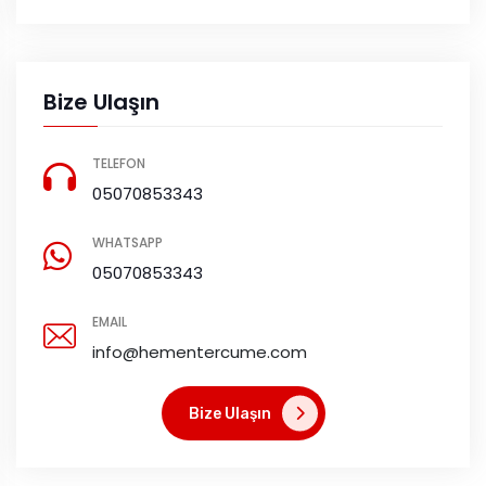
Bize Ulaşın
TELEFON
05070853343
WHATSAPP
05070853343
EMAIL
info@hementercume.com
Bize Ulaşın